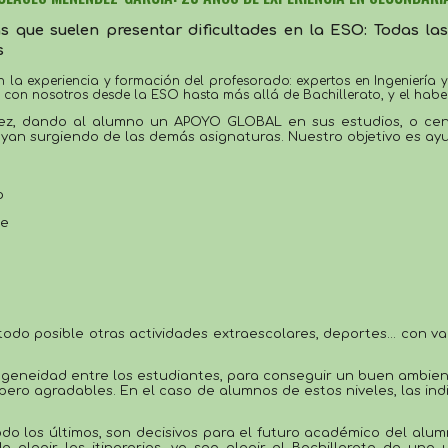
as que suelen presentar dificultades en la ESO: Todas la
s
on nosotros desde la ESO hasta más allá de Bachillerato, y el haber 
 vez, dando al alumno un APOYO GLOBAL en sus estudios, o cen
yan surgiendo de las demás asignaturas. Nuestro objetivo es ay
o
se
tod
o posible otras actividades extraescolares, deportes
... con
 va
geneidad entre los estudiantes, para conseguir un buen ambien
 pero
 agradables
. En el caso de alumnos de estos niveles, las i
do los últimos, son decisivos para el futuro académico del alumn
elegir los itinerarios, 
ya sea elegir
 el Bachillerato de uno u