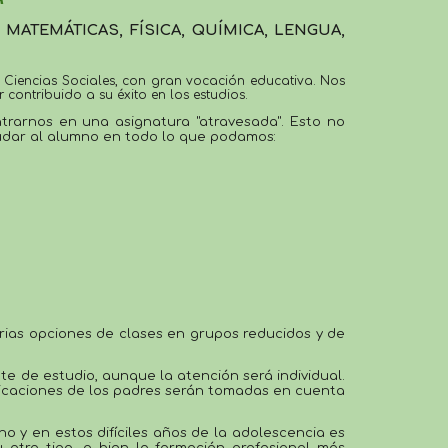
s
MATEMÁTICAS, FÍSICA, QUÍMICA, LENGUA,
contribuido a su éxito en los estudios.
trarnos en una asignatura "atravesada".
Esto no 
udar al alumno en todo lo que podamos:
rias opciones de clases 
en
 grupos reducidos y de 
te de estudio, aunque la atención será
 individual
. 
ndicaciones de los padres serán tomadas en cuenta 
o y en estos difíciles años de la adolescencia es 
 otro tipo, o bi
e
n la formación profesional m
á
s 