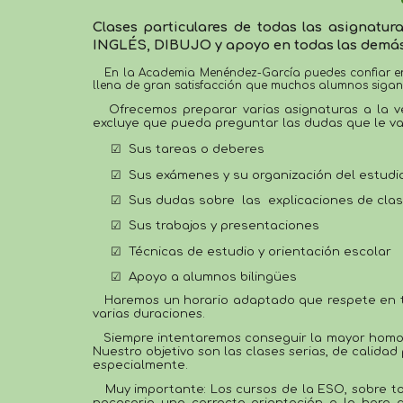
Clases particulares de todas las asignatur
INGLÉS, DIBUJO
y apoyo en todas las demá
   En la Academia Menéndez-García puedes confiar en la experiencia y formación del profesorado: expertos en Ingeniería y Ciencias Sociales, con gran vocación educativa. Nos 
llena de gran satisfacción que muchos alumnos sigan c
Ofrecemos
 preparar varias asignaturas a la
excluye que pueda preguntar las dudas que le va
☑︎  Sus tareas o deberes
☑︎  Sus exámenes y su organización del estudi
☑︎  Sus dudas sobre  las  explicaciones de cla
☑︎  Sus trabajos y presentaciones
☑︎  Técnicas de estudio y orientación escolar
☑︎  Apoyo a alumnos bilingües
H
aremos un horario adaptado 
que respete
 en 
varias duraciones. 
Siempre 
intentaremos conseguir
 la mayor homo
Nuestro objetivo son las clases serias
,
 de calidad
especialmente.
   Muy importante: 
Los cursos de la ESO, sobre to
necesaria una correcta orientación a la hora de 