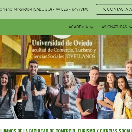
arreño Miranda-1 (SABUGO) - AVILÉS - 649791931
📞CONTACTA 
ip to main content
Skip to navigat
ACADEMIA
ASIGNATURAS
LUMNOS DE LA FACULTAD DE COMERCIO, TURISMO Y CIENCIAS SOCIA