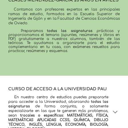
CLASES MENÉNDEZ-GARCÍA: 25 AÑOS EN AVILÉS
Contamos con profesores expertos en las principales
ramas de estudio, formados en la Escuela Superior de
Ingeniería de Gijón y en la Facultad de Ciencias Económicas
de Oviedo.
Preparamos
todas las asignaturas
prácticas y
proporcionamos el temario (apuntes, resúmenes y libros en
PDF
)
gratuitamente a nuestros alumnos, también de las
teóricas.
Te ayudamos a organizarte para el estudio
complementario en tu casa, con exámenes resueltos para
practicar
, resúmenes y esquemas.
CURSO DE ACCESO A LA UNIVERSIDAD PAU
En nuestro centro de estudios puedes prepararte
para acceder a la Universidad, abarcando
todas las
asignaturas
de forma conjunta, o solamente
especializarte en las que te generen más problemas,
sean
trocales o específicas: MATEMÁTICAS, FÍSICA,
MATEMÁTICAS APLICADAS CCSS, QUÍMICA, DIBUJO
TÉCNICO, INGLÉS, LENGUA, ECONOMÍA, BIOLOGÍA,